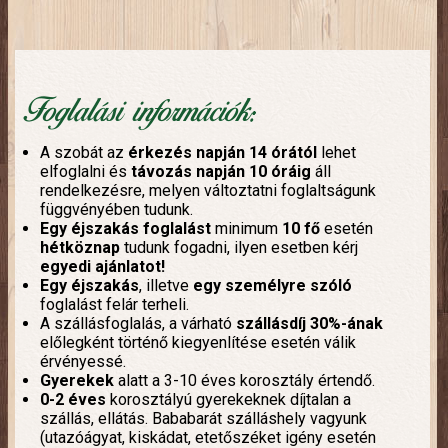
Foglalási információk:
A szobát az
érkezés napján 14 órától
lehet
elfoglalni és
távozás napján 10 óráig
áll
rendelkezésre, melyen változtatni foglaltságunk
függvényében tudunk.
Egy éjszakás foglalást
minimum
10 fő
esetén
hétköznap
tudunk fogadni, ilyen esetben kérj
egyedi ajánlatot!
Egy éjszakás
, illetve
egy személyre szóló
foglalást felár terheli.
A szállásfoglalás, a várható
szállásdíj 30%-ának
előlegként történő kiegyenlítése esetén válik
érvényessé.
Gyerekek
alatt a 3-10 éves korosztály értendő.
0-2 éves
korosztályú gyerekeknek díjtalan a
szállás, ellátás. Bababarát szálláshely vagyunk
(utazóágyat, kiskádat, etetőszéket igény esetén