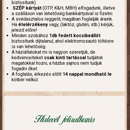
biztosítunk).
SZÉP kártyát
(OTP, K&H, MBH) elfogadunk, illetve
a szálláson van lehetőség bankkártyával is fizetni.
A svédasztalos reggelit, magában foglalják áraink.
Ha
ételérzékeny
vagy,
(laktóz, glutén, stb.) kérjük,
jelezd előre!
Minden szobához
1db fedett kocsibeállót
biztosítunk díjtalanul, ahol elektromosautó töltésre
is van lehetőség.
A háziállatokat mi is nagyon szeretjük, de
kedvenceiteket
csak kinti tartással
tudjátok
magatokkal hozni, a házba sajnos nem tudjuk
fogadni őket.
A foglalás, érkezés előtt
14 nappal mondható le
kötbér nélkül.
Hírlevél feliratkozás