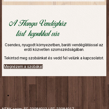
A Hanga Vendégház
tárt kapukkal vár
Csendes, nyugodt környezetben, baráti vendéglátással az
erdő közvetlen szomszédságában.
Tekintsd meg szobáinkat és vedd fel velünk a kapcsolatot.
Megnézem a szobákat